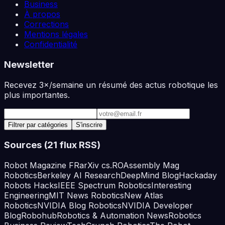
Business
À propos
Corrections
Mentions légales
Confidentialité
Newsletter
Recevez 3×/semaine un résumé des actus robotique les
plus importantes.
Adresse e-mail
Filtrer par catégories
S'inscrire
Sources (
21
flux RSS)
Robot Magazine FR
arXiv cs.RO
Assembly Mag
Robotics
Berkeley AI Research
DeepMind Blog
Hackaday
Robots Hacks
IEEE Spectrum Robotics
Interesting
Engineering
MIT News Robotics
New Atlas
Robotics
NVIDIA Blog Robotics
NVIDIA Developer
Blog
Robohub
Robotics & Automation News
Robotics