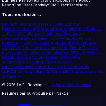
Business Review
TechCrunch Robotics
The Robot
Report
The Verge
Pandaily
SCMP Tech
TechNode
Tous nos dossiers
Figure
1X Technologies
Tesla Optimus
Boston
Dynamics
Unitree
AgiBot
Apptronik Apollo
Agility Robotics
— Digit
UBTech
Fourier Intelligence
Sanctuary
AI
Wandercraft
Enchanted Tools — Mirokaï
Pollen
Robotics — Reachy
Exotec
IA physique & VLA
NVIDIA
GR00T
NVIDIA Isaac & Cosmos
Helix (Figure)
Physical
Intelligence — π0
Gemini Robotics
OpenVLA / RT-X
World
models
Cobots & robots collaboratifs
AMR &
automatisation d'entrepôt
Manipulation
robotique
Exosquelettes
ICRA / IROS / CoRL
arXiv
cs.RO
AI Act & robotique
Souveraineté robotique
Tous les
dossiers →
©
2026
Le Fil Robotique —
Atlantic Web Services
Résumés par IA
·
Propulsé par Next.js